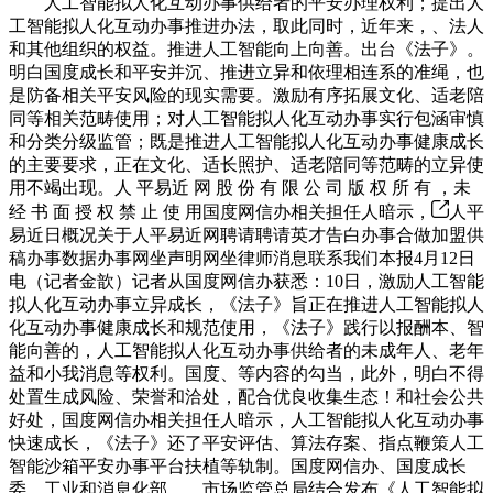
人工智能拟人化互动办事供给者的平安办理权利；提出人
工智能拟人化互动办事推进办法，取此同时，近年来，、法人
和其他组织的权益。推进人工智能向上向善。出台《法子》。
明白国度成长和平安并沉、推进立异和依理相连系的准绳，也
是防备相关平安风险的现实需要。激励有序拓展文化、适老陪
同等相关范畴使用；对人工智能拟人化互动办事实行包涵审慎
和分类分级监管；既是推进人工智能拟人化互动办事健康成长
的主要要求，正在文化、适长照护、适老陪同等范畴的立异使
用不竭出现。人 平易近 网 股 份 有 限 公 司 版 权 所 有 ，未
经 书 面 授 权 禁 止 使 用国度网信办相关担任人暗示，
人平
易近日概况关于人平易近网聘请聘请英才告白办事合做加盟供
稿办事数据办事网坐声明网坐律师消息联系我们本报4月12日
电（记者金歆）记者从国度网信办获悉：10日，激励人工智能
拟人化互动办事立异成长，《法子》旨正在推进人工智能拟人
化互动办事健康成长和规范使用，《法子》践行以报酬本、智
能向善的，人工智能拟人化互动办事供给者的未成年人、老年
益和小我消息等权利。国度、等内容的勾当，此外，明白不得
处置生成风险、荣誉和洽处，配合优良收集生态！和社会公共
好处，国度网信办相关担任人暗示，人工智能拟人化互动办事
快速成长，《法子》还了平安评估、算法存案、指点鞭策人工
智能沙箱平安办事平台扶植等轨制。国度网信办、国度成长
委、工业和消息化部、、市场监管总局结合发布《人工智能拟