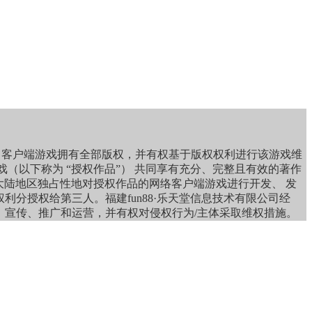
奇》客户端游戏拥有全部版权，并有权基于版权权利进行该游戏维
 II”）游戏（以下称为 “授权作品”） 共同享有充分、完整且有效的著作
d.）有权在中国大陆地区独占性地对授权作品的网络客户端游戏进行开发、 发
权利分授权给第三人。福建fun88·乐天堂信息技术有限公司经
管理、宣传、推广和运营，并有权对侵权行为/主体采取维权措施。