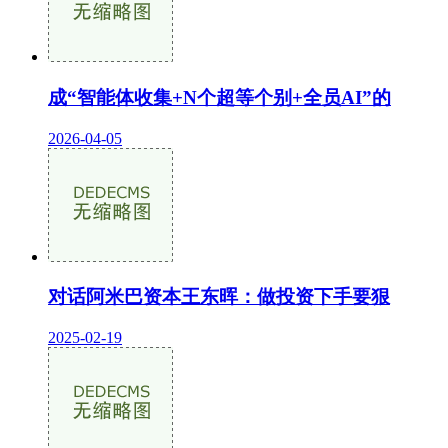
成“智能体收集+N个超等个别+全员AI”的
2026-04-05
对话阿米巴资本王东晖：做投资下手要狠
2025-02-19