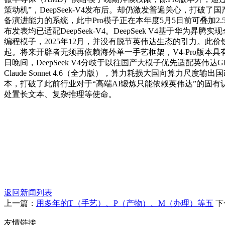
策动机”，DeepSeek-V4发布后。却仍激发普遍关心，打
备演进能力的系统，此中Pro模子正在本年度5月5日前可叠加2
布发表均已适配DeepSeek-V4。DeepSeek V4基
编程模子，2025年12月，并没有脱节英伟达生态的引力。
起。将来开辟者无须再依赖海外单一手艺框架，V4-Pro版本具
日晚间，DeepSeek V4分歧于以往国产大模子优先适配英
Claude Sonnet 4.6（全力版），算力耗损大国向算
本，打破了此前行业对于“高端AI锻炼只能依赖英伟达”的固
处置长文本、复杂推理等使命。
返回新闻列表
上一篇：
用多年的T（手艺）、P（产物）、M（办理）等五
下
友情链接