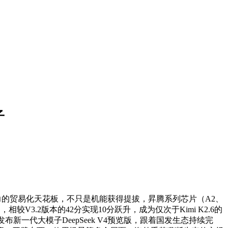
子
算力的贸易化天花板，不只是机能获得提拔，昇腾系列芯片（A2、
V3.2版本的42分实现10分跃升，成为仅次于Kimi K2.6的
新一代大模子DeepSeek V4预览版，跟着国发生态持续完