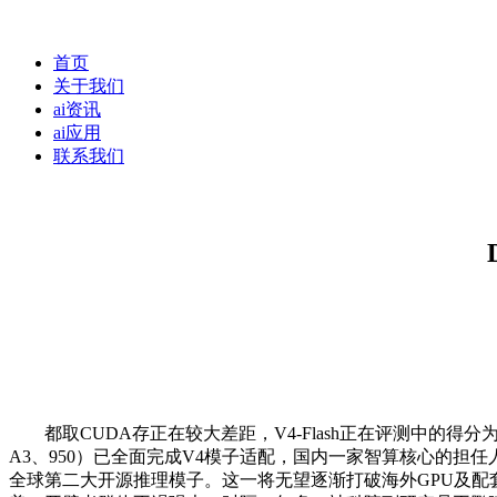
首页
关于我们
ai资讯
ai应用
联系我们
都取CUDA存正在较大差距，V4-Flash正在评测中的得
A3、950）已全面完成V4模子适配，国内一家智算核心的担任人告诉
全球第二大开源推理模子。这一将无望逐渐打破海外GPU及配套框