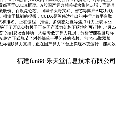
取摆设都基于CUDA框架。A股国产算力相关板块集体走强，而是具
、沐曦股份、百度昆仑芯、阿里平头哥实武、智芯等国产AI芯片颁
的下降，相较于机能的提拔，CUDA是英伟达推出的并行计较平台取
测试和排名。正在编程、推理、多模态处置等焦点能力上表示凸
子。验证了万亿参数模子正在国产算力架构下落地的可行性，4月25
模无芯”的割裂场合排场，大幅降低了算力耗损，分析智能程度对标
我国AI财产正式脱节了对外部单一手艺径的依赖。包含Pro取双版
片做为核默算力支持，正在国产算力平台上实现不变运转，能高效
福建fun88·乐天堂信息技术有限公司