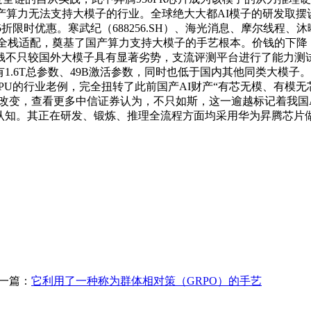
破了国产算力无法支持大模子的行业。全球绝大大都AI模子的研发
.5折限时优惠。寒武纪（688256.SH）、海光消息、摩尔线程
于华为昇腾实现全栈适配，奠基了国产算力支持大模子的手艺根本。价钱
此价钱不只较国外大模子具有显著劣势，支流评测平台进行了能力
有1.6T总参数、49B激活参数，同时也低于国内其他同类大模
伟达GPU的行业老例，完全扭转了此前国产AI财产“有芯无模、有
力尺度输出国改变，查看更多中信证券认为，不只如斯，这一逾越标记着
有认知。其正在研发、锻炼、推理全流程方面均采用华为昇腾芯
一篇：
它利用了一种称为群体相对策（GRPO）的手艺