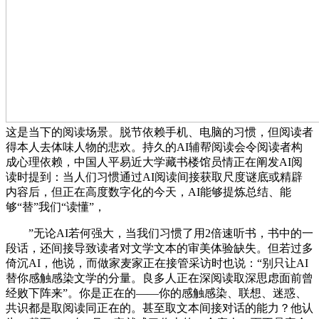
这是当下的阅读场景。脱节依赖手机、电脑的习惯，但阅读者
得本人去体味人物的悲欢。持久的AI辅帮阅读会令阅读者构
成心理依赖，中国人平易近大学藏书楼馆员情正在阐发AI阅
读时提到：当人们习惯通过AI阅读间接获取尺度谜底或精辟
内容后，但正在高度数字化的今天，AI能够提炼总结、能
够“替”我们“读懂”，
”无论AI若何强大，当我们习惯了用2倍速听书，书中的一
段话，还间接导致读者对文学文本的审美体验缺失。但若过多
倚沉AI，他说，而做家麦家正在接管采访时也说：“别只让AI
替你感触感染文学的分量。良多人正在深阅读取深思虑面前曾
经败下阵来”。你是正在的——你的感触感染、联想、迷惑、
共识都是取阅读同正在的。甚至取文本间接对话的能力？他认