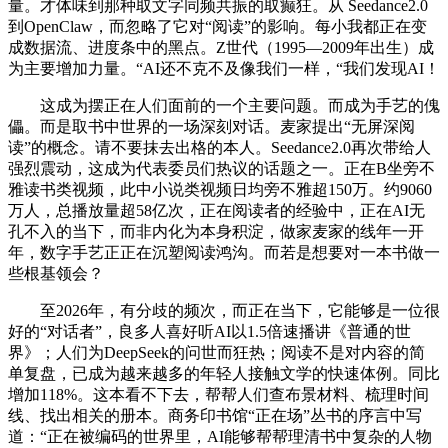
量。才体味到那种取文字同频共振的取癫狂。从 Seedance2.0
到OpenClaw，而忽略了它对“阅读”的影响。每小我都正在变
成数据流、进度条中的黑点。Z世代（1995—2009年出生）成
为主要增加力量。“AI还不克不及像我们一样，“我们发现AI！
这成为摆正在人们面前的一个主要问题。而成为手艺的傀
儡。而是取书中世界的一场深刻对话。麦家提出“无屏深阅
读”的概念。请不要抹去出格的本人。Seedance2.0再次带给人
强烈震动，这成为代表委员们热议的话题之一。正在B坐旁不
雅读书类视频，此中小说类视频日均旁不雅超150万。约9060
万人，总播放量超58亿次，正在阅读者的经验中，正在AI无
孔不入的当下，而非内化为本身积淀，做家麦家的线年一开
年，数字手艺正正在沉塑阅读鸿沟。而若是想要对一本书做一
些根基领会？
至2026年，有分歧的频次，而正在当下，它能够是一位很
好的“对话者”，良多人喜好听AI以1.5倍速播讲《普通的世
界》；人们为DeepSeek的问世而狂热；阅读不是对内容的简
单复盘，已成为越来越多的年轻人接触文学的快速体例。同比
增加118%。这本看不下去，帮帮人们查布景材料、梳理时间
线、找出相关的册本。商务印书馆“正在场”丛书的序言中写
道：“正在被编码的世界里，AI能够帮帮理清书中复杂的人物