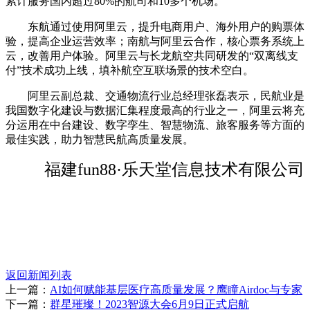
累计服务国内超过80%的航司和10多个机场。
东航通过使用阿里云，提升电商用户、海外用户的购票体
验，提高企业运营效率；南航与阿里云合作，核心票务系统上
云，改善用户体验。阿里云与长龙航空共同研发的“双离线支
付”技术成功上线，填补航空互联场景的技术空白。
阿里云副总裁、交通物流行业总经理张磊表示，民航业是
我国数字化建设与数据汇集程度最高的行业之一，阿里云将充
分运用在中台建设、数字孪生、智慧物流、旅客服务等方面的
最佳实践，助力智慧民航高质量发展。
福建fun88·乐天堂信息技术有限公司
返回新闻列表
上一篇：
AI如何赋能基层医疗高质量发展？鹰瞳Airdoc与专家
下一篇：
群星璀璨！2023智源大会6月9日正式启航