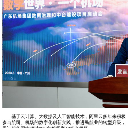
基于云计算、大数据及人工智能技术，阿里云多年来积极
参与航司、机场的数字化创新实践，推进民航业的转型升级，