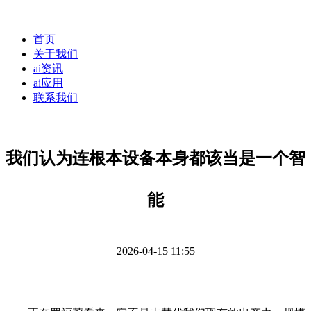
首页
关于我们
ai资讯
ai应用
联系我们
我们认为连根本设备本身都该当是一个智
能
2026-04-15 11:55