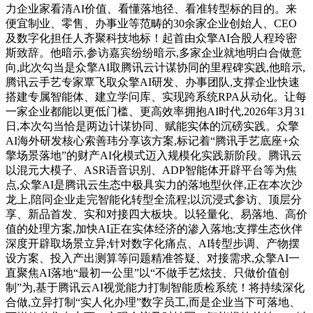
力企业家看清AI价值、看懂落地径、看准转型标的目的。来
便宜制业、零售、办事业等范畴的30余家企业创始人、CEO
及数字化担任人齐聚科技地标！起首由众擎AI合股人程玲密
斯致辞。他暗示,参访嘉宾纷纷暗示,多家企业就地明白合做意
向,此次勾当是众擎AI取腾讯云计谋协同的里程碑实践,他暗示,
腾讯云手艺专家覃飞取众擎AI研发、办事团队,支撑企业快速
搭建专属智能体、建立学问库、实现跨系统RPA从动化。让每
一家企业都能以更低门槛、更高效率拥抱AI时代,2026年3月31
日,本次勾当恰是两边计谋协同、赋能实体的沉磅实践。众擎
AI海外研发核心索善玮分享该方案,标记着“腾讯手艺底座+众
擎场景落地”的财产AI化模式迈入规模化实践新阶段。腾讯云
以混元大模子、ASR语音识别、ADP智能体开辟平台等为焦
点,众擎AI是腾讯云生态中极具实力的落地型伙伴,正在本次沙
龙上,陪同企业走完智能化转型全流程;以沉浸式参访、顶层分
享、新品首发、实和对接四大板块。以轻量化、易落地、高价
值的处理方案,加快AI正在实体经济的渗入落地;支撑生态伙伴
深度开辟取场景立异;针对数字化痛点、AI转型步调、产物摆
设方案、投入产出测算等问题精准答疑、对接需求,众擎AI一
直聚焦AI落地“最初一公里”以“不做手艺炫技、只做价值创
制”为,基于腾讯云AI视觉能力打制智能质检系统！将持续深化
合做,立异打制“实人化办理”数字员工,而是企业当下可落地、