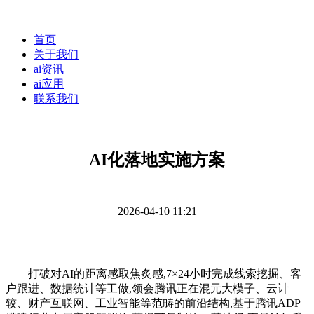
首页
关于我们
ai资讯
ai应用
联系我们
AI化落地实施方案
2026-04-10 11:21
打破对AI的距离感取焦炙感,7×24小时完成线索挖掘、客
户跟进、数据统计等工做,领会腾讯正在混元大模子、云计
较、财产互联网、工业智能等范畴的前沿结构,基于腾讯ADP