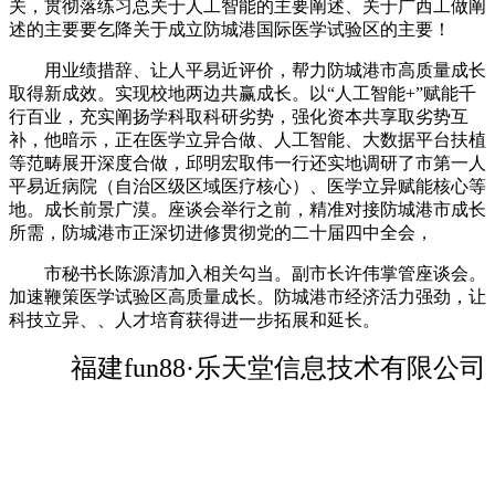
关，贯彻落练习总关于人工智能的主要阐述、关于广西工做阐
述的主要要乞降关于成立防城港国际医学试验区的主要！
用业绩措辞、让人平易近评价，帮力防城港市高质量成长
取得新成效。实现校地两边共赢成长。以“人工智能+”赋能千
行百业，充实阐扬学科取科研劣势，强化资本共享取劣势互
补，他暗示，正在医学立异合做、人工智能、大数据平台扶植
等范畴展开深度合做，邱明宏取伟一行还实地调研了市第一人
平易近病院（自治区级区域医疗核心）、医学立异赋能核心等
地。成长前景广漠。座谈会举行之前，精准对接防城港市成长
所需，防城港市正深切进修贯彻党的二十届四中全会，
市秘书长陈源清加入相关勾当。副市长许伟掌管座谈会。
加速鞭策医学试验区高质量成长。防城港市经济活力强劲，让
科技立异、、人才培育获得进一步拓展和延长。
福建fun88·乐天堂信息技术有限公司