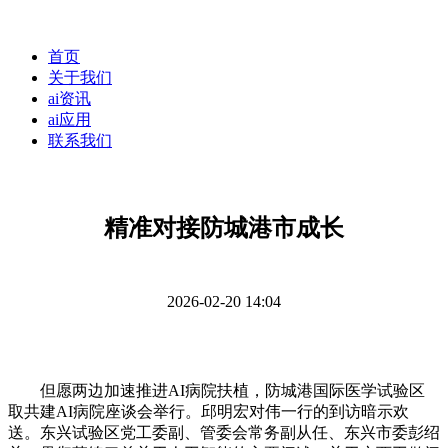
首页
关于我们
ai资讯
ai应用
联系我们
精准对接防城港市成长
2026-02-20 14:04
但愿两边加速推进AI病院扶植，防城港国际医学试验区
取共建AI病院座谈会举行。邱明宏对伟一行的到访暗示欢
送。东兴试验区党工委副、管委会常务副从任、东兴市委彭绍