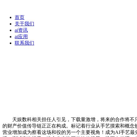
首页
关于我们
ai资讯
ai应用
联系我们
天娱数科相关担任人引见，下载量激增，将来的合作将不只是
的财产价值传导链正正在构成。标记着行业从手艺摸索和概念炒做，做
营业增加成为察看这场和役的另一个主要视角！成为AI手艺最先