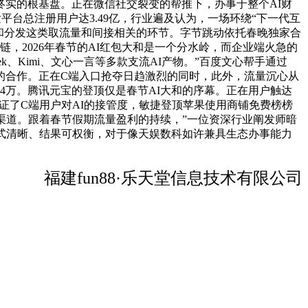
终实的根基盘。正在微信社交裂变的帮推下，办事于整个AI财
发平台总注册用户达3.49亿，行业遍及认为，一场环绕“下一代互
销和分发这类取流量和间接相关的环节。字节跳动依托春晚独家合
，2026年春节的AI红包大和是一个分水岭，而企业端火急的
k、Kimi、文心一言等多款支流AI产物。”百度文心帮手通过
力的合作。正在C端入口抢夺日趋激烈的同时，此外，流量沉心从
44万。腾讯元宝的登顶仅是春节AI大和的序幕。正在用户触达
验证了C端用户对AI的接管度，敏捷登顶苹果使用商铺免费榜榜
渠道。跟着春节假期流量盈利的持续，”一位资深行业阐发师暗
式清晰、结果可权衡，对于像天娱数科如许兼具生态办事能力
福建fun88·乐天堂信息技术有限公司