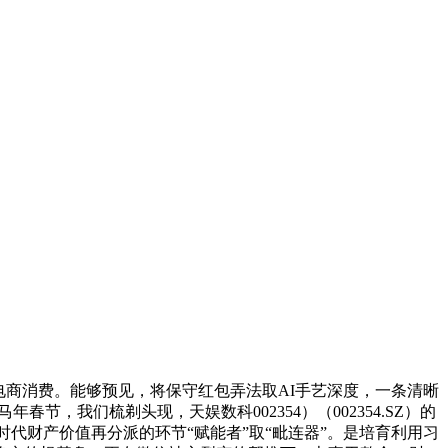
商消费。能够预见，将保守红包弄法取AI手艺深度，一条清晰
，我们梳剃头现，天娱数科002354）（002354.SZ）的
时代财产价值再分派的环节“赋能者”取“毗连器”。是培育利用习