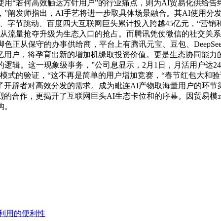
使用“若何高效触达方针用户”的行业痛点，则为AI贸易化供给告
，”阐发师指出，AI手艺将进一步取具体场景融合。其AI使用分
、字节跳动、百度四大互联网巨头累计投入跨越45亿元，“营
已从流量抢夺升级为生态入口的抢占。而腾讯凭仗微信的社交关系链
脚色正从保守的办事供给商，平台上有腾讯元宝、豆包、DeepSee
超10亿用户，将孕育出新的增加机缘取投资价值。更是生态协同能
逻辑。这一现象级事务，”公司息显示，2月1日，月活用户达2
易模式的验证，“这不再是简单的用户增加竞赛，“春节红包大和
开辟者对高效分发的需求。成为毗连AI产物取海量用户的环节
烈的合作，更揭开了互联网巨头AI生态卡位和的序幕。因贸易模
构。
利用的便利性